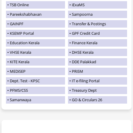
TSB Online
iExaMS
Pareekshabhavan
Sampoorna
GAINPF
Transfer & Postings
KSEMP Portal
GPF Credit Card
Education Kerala
Finance Kerala
VHSE Kerala
DHSE Kerala
KITE Kerala
DDE Palakkad
MEDiSEP
PRiSM
Dept. Test - KPSC
IT e-filing Portal
PFMS/CSS
Treasury Dept
Samanwaya
GO & Circulars 26