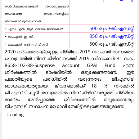
സർവ്വകലാശാലകൾ /പൊതുമേഖലാ/
സഹകരണ സ്ഥാപനങ്ങളിലെ
ജീവനക്കാർ മുതലായവർ
-
500 രൂപ+ജി.എസ്.റ്റി
എസ് .എൽ .ആർ വിഭാഗം ജീവനക്കാർ
-
850 രൂപ+ജി.എസ്.റ്റി
കെ.എസ് .ഇ .ബി.
-
600 രൂപ+ജി.എസ്.റ്റി
കെ.എസ് .ആർ .സി .ടി .സി .
2020 വര്‍ഷത്തേയ്ക്കുളള പ്രീമിയം 2019 നവംബര്‍ മാസത്തെ
ശമ്പളത്തില്‍ നിന്ന് കിഴിവ് നടത്തി 2019 ഡിസംബര്‍ 31 നകം
8658-102-88-Suspense Account GPAI Fund എന്ന
ശീര്‍ഷകത്തില്‍ ട്രഷറിയില്‍ ഒടുക്കേണ്ടതാണ്. ഈ
പദ്ധതിയുടെ പരിധിയില്‍ വരുന്നതും ജി.എസ്.ടി
ബാധകമായതുമായ ജീവനക്കാര്‍ക്ക് 18 % നിരക്കില്‍
ജി.എസ്.ടി കൂടി ശമ്പളത്തില്‍ നിന്ന് കിഴിവ് വരുത്തി പ്രീമിയം
മാത്രം മേല്‍പ്പറഞ്ഞ ശീര്‍ഷകത്തില്‍ ഒടുക്കേണ്ടതും
ജി.എസ്.ടി സ്ഥാപന മേധാവി നേരിട്ട് ഒടുക്കേണ്ടതുമാണ്.