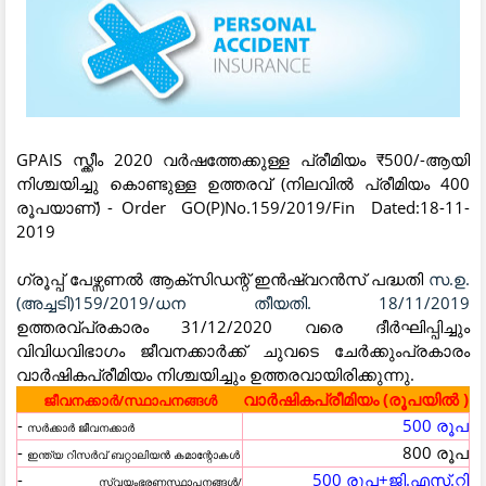
GPAIS സ്ക്കീം 2020 വർഷത്തേക്കുള്ള പ്രീമിയം ₹500/-ആയി
നിശ്ചയിച്ചു കൊണ്ടുള്ള ഉത്തരവ് (നിലവിൽ പ്രീമിയം 400
രൂപയാണ്) - Order GO(P)No.159/2019/Fin Dated:18-11-
2019
ഗ്രൂപ്പ് പേഴ്സണൽ ആക്സിഡന്റ് ഇൻഷ്വറൻസ് പദ്ധതി
സ.ഉ.
(അച്ചടി)159/2019/ധന തീയതി. 18/11/2019
ഉത്തരവ്പ്രകാരം 31/12/2020 വരെ ദീർഘിപ്പിച്ചും
വിവിധവിഭാഗം ജീവനക്കാർക്ക് ചുവടെ ചേർക്കുംപ്രകാരം
വാർഷികപ്രീമിയം നിശ്ചയിച്ചും ഉത്തരവായിരിക്കുന്നു.
വാർഷികപ്രീമിയം (രൂപയിൽ )
ജീവനക്കാർ/സ്ഥാപനങ്ങൾ
-
500 രൂപ
സർക്കാർ ജീവനക്കാർ
-
800 രൂപ
ഇന്ത്യ റിസർവ് ബറ്റാലിയൻ കമാന്റോകൾ
-
500 രൂപ+ജി.എസ്.റ്റി
സ്വയംഭരണസ്ഥാപനങ്ങൾ/