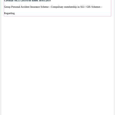
Circular No.57/2019/Fin dated 30/05/2019
Group Personal Accident Insurance Scheme - Compulsary membership in SLI / GIS Schemes -
Regarding