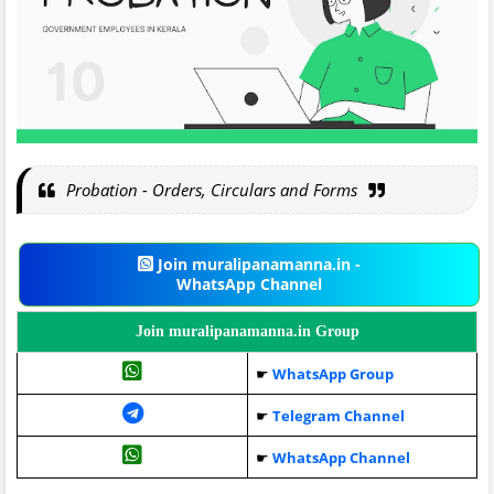
Probation - Orders, Circulars and Forms
Join muralipanamanna.in -
WhatsApp Channel
Join muralipanamanna.in Group
☛
WhatsApp Group
☛
Telegram Channel
☛
WhatsApp Channel