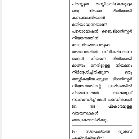
പ്രസ്തുത തസ്തികയിലേക്കുള്ള
ഒരു നിയമന രീതിയായി
കണക്കാക്കിയാൽ
മതിയാവുന്നതാണ്.
പ്രൊമോഷൻ ബൈട്രാൻസ്ഫർ
നിയമനത്തിന്
യോഗ്യരായവരുടെ
അഭാവത്തിൽ സ്വീകരിക്കേണ്ട
ബദൽ നിയമന രീതിയായി
മാത്രം നേരിട്ടുള്ള നിയമനം
നിർദ്ദേശിച്ചിരിക്കുന്ന ഒരു
തസ്തികയിലേക്കുള്ള ട്രാൻസ്ഫർ
നിയമനത്തിന്റെ കാര്യത്തിൽ
പ്രൊബേഷന്‍ കാലയളവ്
സംബന്ധിച്ച് മേൽ ഖണ്ഡികകൾ
(ii), (iii) പ്രകാരമുള്ള
വ്യവസ്ഥകൾ
ബാധകമായിരിക്കും.
(v) സ്പെഷ്യൽ റൂൾസ്
എക്സിക്യൂട്ടീവ്