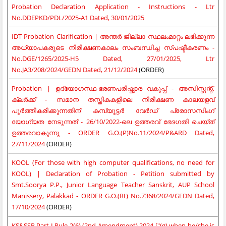
Probation Declaration Application - Instructions - Ltr
No.DDEPKD/PDL/2025-A1 Dated, 30/01/2025
IDT Probation Clarification | അന്തർ ജില്ലാ സ്ഥലംമാറ്റം ലഭിക്കുന്ന
അധ്യാപകരുടെ നിരീക്ഷണകാലം സംബന്ധിച്ച സ്പഷ്ടീകരണം -
No.DGE/1265/2025-H5 Dated, 27/01/2025, Ltr
No.JA3/208/2024/GEDN Dated, 21/12/2024
(ORDER)
Probation | ഉദ്യോഗസ്ഥ-ഭരണപരിഷ്ക്കാര വകുപ്പ് - അസിസ്റ്റന്റ്,
ക്ലര്‍ക്ക് - സമാന തസ്തികകളിലെ നിരീക്ഷണ കാലയളവ്
പൂര്‍ത്തീകരിക്കുന്നതിന് കമ്പ്യൂട്ടര്‍ വേര്‍ഡ് പ്രോസസിംഗ്
യോഗ്യത നേടുന്നത് - 26/10/2022-ലെ ഉത്തരവ് ഭേദഗതി ചെയ്ത്
ഉത്തരവാകുന്നു - ORDER G.O.(P)No.11/2024/P&ARD Dated,
27/11/2024
(ORDER)
KOOL (For those with high computer qualifications, no need for
KOOL) | Declaration of Probation - Petition submitted by
Smt.Soorya P.P., Junior Language Teacher Sanskrit, AUP School
Manissery, Palakkad - ORDER G.O.(Rt) No.7368/2024/GEDN Dated,
17/10/2024
(ORDER)
KS&SSR Part I Rule 2(6) (2nd Amendment) 2024 ["(g) when he/she is