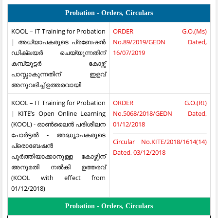
Probation - Orders, Circulars
KOOL – IT Training for Probation
ORDER G.O.(Ms)
| അധ്യാപകരുടെ പ്രബേഷൻ
No.89/2019/GEDN Dated,
ഡിക്ലയർ ചെയ്യുന്നതിന്
16/07/2019
കമ്പ്യൂട്ടർ കോഴ്സ്
പാസ്സാകുന്നതിന് ഇളവ്
അനുവദിച്ച് ഉത്തരവായി
KOOL – IT Training for Probation
ORDER G.O.(Rt)
| KITE’s Open Online Learning
No.5068/2018/GEDN Dated,
(KOOL) - ഓൺലൈൻ പരിശീലന
01/12/2018
പോർട്ടൽ - അദ്ധൄാപകരുടെ
Circular No.KITE/2018/1614(14)
പ്രൊബേഷൻ
Dated, 03/12/2018
പൂർത്തിയാക്കാനുള്ള കോഴ്സിന്
അനുമതി നൽകി ഉത്തരവ്
(KOOL with effect from
01/12/2018)
Probation - Orders, Circulars