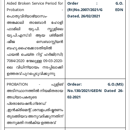
Aided Broken Service Period for
Order : G.O.
Probation -
(Rt)No.2007/2021/G EDN
പൊതുവിദ്യാഭ്യാസം-
Dated, 26/02/2021
അങ്കമാലി താബോർ ഹോളി
ഫാമിലി യു.പി. സ്കൂളിലെ
യു.പി.എസ്.ടി ആയ ശ്രീമതി
ഷീജ സെബാസ്റ്റ്യൻ
ബഹു.ഹൈക്കോടതിയിൽ
ഫയൽ ചെയ്ത റിട്ട് ഹർജി(സി)
7084/2020 ന്മേലുള്ള 09-03-2020-
ലെ വിധിന്യായം നടപ്പിലാക്കി
ഉത്തരവ് പുറപ്പെടുവിക്കുന്നു
PROBATION - പൂളിങ്
Ordear: G.O.(MS)
അടിസ്ഥാനത്തിൽ നിയമിതരായ
No.130/2021/GEDN Dated 26-
അധ്യാപകരുടെ
02-2021
പ്രൊബേഷൻ,ഗ്രേഡ്
,ഇൻക്രിമെന്റ് ,ശമ്പളപരിഷ്കരണം
തുടങ്ങിയവ അനുവദിക്കുന്നതിന്
അനുമതി നൽകിയ ഉത്തരവ്