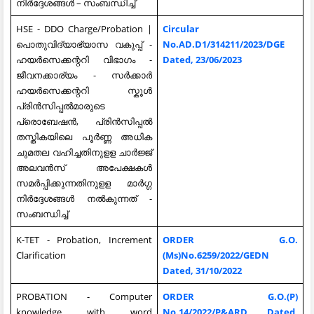
നിര്‍ദ്ദേശങ്ങള്‍ – സംബന്ധിച്ച്‌
HSE - DDO Charge/Probation |
Circular
പൊതുവിദ്യാഭ്യാസ വകുപ്പ് -
No.AD.D1/314211/2023/DGE
ഹയർസെക്കന്ററി വിഭാഗം -
Dated, 23/06/2023
ജീവനക്കാര്യം - സർക്കാർ
ഹയർസെക്കന്ററി സ്കൂൾ
പ്രിൻസിപ്പൽമാരുടെ
പ്രൊബേഷൻ, പ്രിൻസിപ്പൽ
തസ്തികയിലെ പൂർണ്ണ അധിക
ചുമതല വഹിച്ചതിനുളള ചാർജ്ജ്
അലവൻസ് അപേക്ഷകൾ
സമർപ്പിക്കുന്നതിനുളള മാർഗ്ഗ
നിർദ്ദേശങ്ങൾ നൽകുന്നത് -
സംബന്ധിച്ച്
K-TET - Probation, Increment
ORDER G.O.
Clarification
(Ms)No.6259/2022/GEDN
Dated, 31/10/2022
PROBATION - Computer
ORDER G.O.(P)
knowledge with word
No.14/2022/P&ARD Dated,