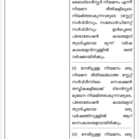
ബൈട്രാൻസ്ഫർ നിയമനം എന്നീ
നിയമന രീതികളിലൂടെ
നിയമിതരാകുന്നവരുടെ (സ്റ്റേറ്റ്
സർവ്വീസും, സബോർഡിനേറ്റ്
സർവ്വീസും ഉൾപ്പെടെ)
പ്രൊബേഷൻ കാലയളവ്
തുടർച്ചയായ മൂന്ന് വർഷ
കാലയളവിനുള്ളിൽ രണ്ട്
വർഷമായിരിക്കും.
(ii) നേരിട്ടുള്ള നിയമനം ഒരു
നിയമന രീതിയല്ലാത്ത സ്റ്റേറ്റ്
സർവ്വീസിലെ സെലക്ഷൻ
തസ്തികകളിലേക്ക് ട്രാൻസ്ഫർ
മുഖേന നിയമിതരാകുന്നവരുടെ,
പ്രൊബേഷൻ കാലയളവ്
തുടർച്ചയായ ഒരു
വർഷത്തിനുള്ളിൽ ആറ്
മാസകാലയളവായിരിക്കും.
(iii) നേരിട്ടുള്ള നിയമനം ഒരു