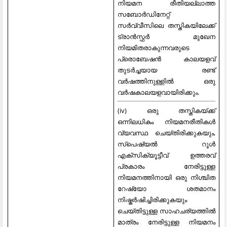
നിയമന രീതിയല്ലാത്ത
സബോർഡിനേറ്റ്
സർവ്വീസിലെ തസ്തികയിലേക്ക്
ട്രാൻസ്ഫർ മുഖേന
നിയമിതരാകുന്നവരുടെ
പ്രൊബേഷൻ കാലയളവ്
തുടർച്ചയായ രണ്ട്
വർഷത്തിനുള്ളിൽ ഒരു
വർഷകാലയളവായിരിക്കും.
(iv) ഒരു തസ്തികയ്ക്ക്
ഒന്നിലധികം നിയമനരീതികൾ
വ്യവസ്ഥ ചെയ്തിരിക്കുകയും,
സ്പെഷ്യൽ റൂൾ
എക്സിക്യൂട്ടീവ് ഉത്തരവ്
പ്രകാരം നേരിട്ടുള്ള
നിയമനത്തിനായി ഒരു നിശ്ചിത
റേഷ്യോ ശതമാനം
നിഷ്കർഷിച്ചിരിക്കുകയും
ചെയ്തിട്ടുള്ള സാഹചര്യത്തിൽ
മാത്രം നേരിട്ടുള്ള നിയമനം