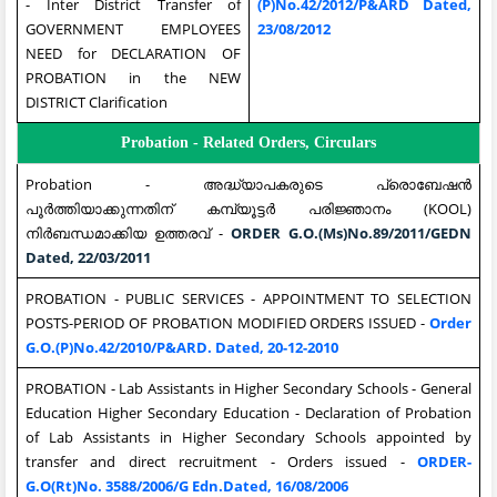
- Inter District Transfer of
(P)No.42/2012/P&ARD Dated,
GOVERNMENT EMPLOYEES
23/08/2012
NEED for DECLARATION OF
PROBATION in the NEW
DISTRICT Clarification
Probation - Related Orders, Circulars
Probation - അദ്ധ്യാപകരുടെ പ്രൊബേഷന്‍
പൂര്‍ത്തിയാക്കുന്നതിന് കമ്പ്യൂട്ടര്‍ പരിജ്ഞാനം (KOOL)
നിര്‍ബന്ധമാക്കിയ ഉത്തരവ് -
ORDER G.O.(Ms)No.89/2011/GEDN
Dated, 22/03/2011
PROBATION - PUBLIC SERVICES - APPOINTMENT TO SELECTION
POSTS-PERIOD OF PROBATION MODIFIED ORDERS ISSUED -
Order
G.O.(P)No.42/2010/P&ARD. Dated, 20-12-2010
PROBATION - Lab Assistants in Higher Secondary Schools - General
Education Higher Secondary Education - Declaration of Probation
of Lab Assistants in Higher Secondary Schools appointed by
transfer and direct recruitment - Orders issued -
ORDER-
G.O(Rt)No. 3588/2006/G Edn.Dated, 16/08/2006