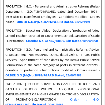
PROBATION | G.O. - Personnel and Administrative Reforms (Rules)
Department - G.O.(P)36/91/P&ARD, dated 2nd December 1991 -
Inter District Transfers of Employees - Conditions modified - Orders
issued -
ORDER G.O.(P)No.36/91/P&ARD Dated, 02/12/1991
PROBATION | Education - Aided - Decleration of probation of Aided
School Teacher recruited to Government School, Sanction of Grade
- Clarification -
Circular No. 41730/J1/88/G.Edn Dated,10/09/1990
PROBATION | G.O.- Personnel and Administrative Reforms (Advice-
C) Department - No.(Ms)25/88/P&ARD, dated 25th June 1988 -Public
Services - Appointment of candidates by the Kerala Public Service
Commission in the same category of posts in different districts -
Counting of probation - Instructions modified - Orders issued -
ORDER G.O.(Ms)No.28/88/P&ARD Dated, 25/06/1988
PROBATION | PUBLIC SERVICE-NON-GAZETTED OFFICERS AND
GAZETTED OFFICERS WITHOUT ADEQUATE PROMOTIONAL
AVENUES-BENEFIT OF HIGHER GRADE SANCTIONED DECLARATION
OF PROBATION-CLARIFICATION -
Order : G.O.
(P)No.62/81/(282)/Fin Dated, 20/01/1981