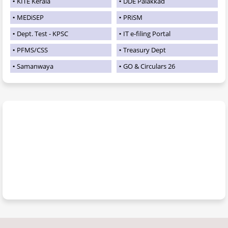
KITE Kerala
DDE Palakkad
MEDiSEP
PRiSM
Dept. Test - KPSC
IT e-filing Portal
PFMS/CSS
Treasury Dept
Samanwaya
GO & Circulars 26