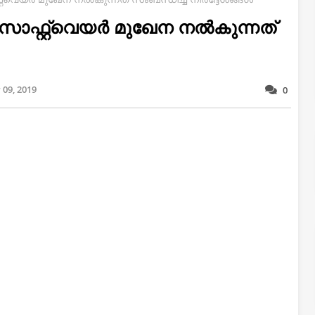
് സോഫ്റ്റ്‌വെയർ മുഖേന നൽകുന്നത്
09, 2019
0