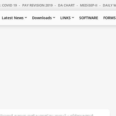
: COVID 19
PAY REVISION 2019
DA CHART
MEDiSEP-II
DAILY 
Latest News
Downloads
LINKS
SOFTWARE
FORMS
്റ്റ്‌വെയർ മുഖേന നൽകുന്നത് സംബന്ധിച്ച നിർദ്ദേശങ്ങൾ