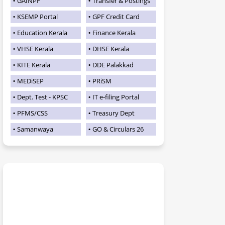
GAINPF
Transfer & Postings
KSEMP Portal
GPF Credit Card
Education Kerala
Finance Kerala
VHSE Kerala
DHSE Kerala
KITE Kerala
DDE Palakkad
MEDiSEP
PRiSM
Dept. Test - KPSC
IT e-filing Portal
PFMS/CSS
Treasury Dept
Samanwaya
GO & Circulars 26