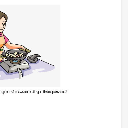
കുന്നത് സംബന്ധിച്ച നിർദ്ദേശങ്ങൾ