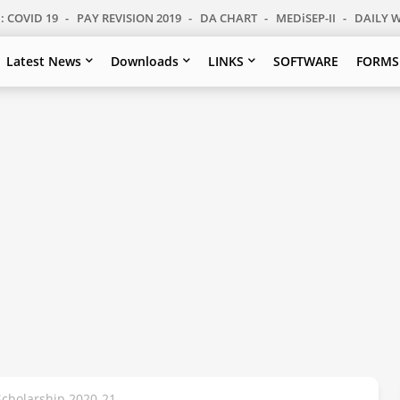
: COVID 19
PAY REVISION 2019
DA CHART
MEDiSEP-II
DAILY 
Latest News
Downloads
LINKS
SOFTWARE
FORMS
cholarship 2020-21