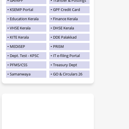
GAINPF
Transfer & Postings
KSEMP Portal
GPF Credit Card
Education Kerala
Finance Kerala
VHSE Kerala
DHSE Kerala
KITE Kerala
DDE Palakkad
MEDiSEP
PRiSM
Dept. Test - KPSC
IT e-filing Portal
PFMS/CSS
Treasury Dept
Samanwaya
GO & Circulars 26