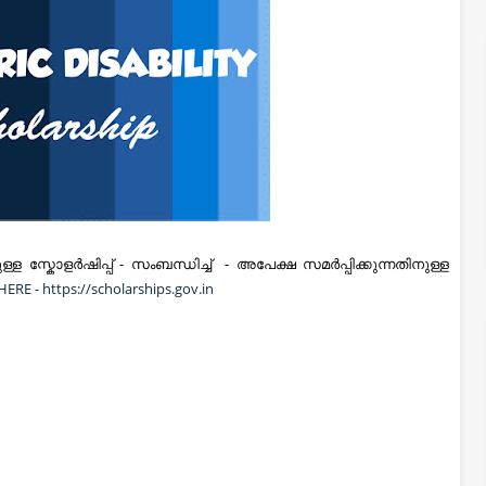
കുള്ള സ്കോളര്‍ഷിപ്പ്‌ - സംബന്ധിച്ച് -
അപേക്ഷ സമർപ്പിക്കുന്നതിനുള്ള
HERE - https://scholarships.gov.in