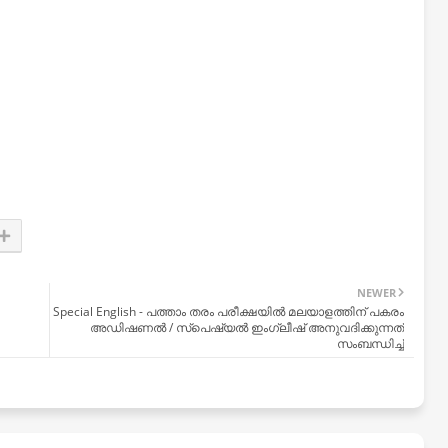
NEWER
Special English - പത്താം തരം പരീക്ഷയിൽ മലയാളത്തിന് പകരം
അഡിഷണൽ / സ്പെഷ്യൽ ഇംഗ്ലീഷ് അനുവദിക്കുന്നത്
സംബന്ധിച്ച്