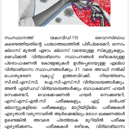
സംസ്ഥാനത്ത് (കോവിഡ്-19) വൈറസ്ബാധ
കണ്ടെത്തിയതിന്റെ പശ്ചാത്തലത്തിൽ പ്രീപ്രൈമറി, ഒന്നാം
ക്ലാസ് മുതൽ ഏഴാം ക്ലാസ് വരെയുള്ള സ്‌കൂളുകളും,
മെഡിക്കൽ വിദ്യാഭ്യാസ സ്ഥാപനങ്ങൾ ഒഴികെയുള്ള
പ്രൊഫഷണൽ കോളേജുകൾ ഉൾപ്പെടെയുള്ള എല്ലാ
വിദ്യാഭ്യാസ സ്ഥാപനങ്ങൾക്കും 31 വരെ അവധി നൽകി
പൊതുഭരണ വകുപ്പ് ഉത്തരവിറക്കി. നിയന്ത്രണം
സി.ബി.എസ്.സി, ഐ.സി.എസ്.സി വിദ്യാലയങ്ങൾക്കും,
അൺ എയ്ഡഡ് വിദ്യാലയങ്ങൾക്കും ബാധകമാണ്. ഹയർ
സെക്കണ്ടറി, വൊക്കേഷണൽ ഹയർ സെക്കണ്ടറി,
എസ്.എസ്.എൽ.സി പരീക്ഷകളും, എട്ട്, ഒൻപത്
ക്ലാസ്സുകളിലെ പരീക്ഷകളും മാറ്റിയിട്ടില്ല. പരീക്ഷകൾ
എഴുതാൻ വരുന്നവരിൽ ആർക്കെങ്കിലും രോഗ ലക്ഷണങ്ങൾ
ഉണ്ടെങ്കിൽ അവരെ പ്രത്യേക മുറിയിൽ പരീക്ഷ
എഴുതിക്കണം. പരീക്ഷകൾ ഒഴികെ, വിദ്യാഭ്യാസ