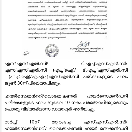
എസ്.എസ്.എൽ.സി/ ടി.എച്ച്.എസ്.എൽ.സി/
എസ്.എസ്.എൽ.സി (എച്ച്.ഐ)/ ടി.എച്ച്.എസ്.എൽ.സി
(എച്ച്.ഐ)/എ.എച്ച്.എസ്.എൽ.സി പരീക്ഷകളുടെ ഫലം
ജൂൺ 30ന് പ്രഖ്യാപിക്കും.
ഹയർസെക്കൻററി/വൊക്കേഷണൽ ഹയർസെക്കൻഡറി
പരീക്ഷകളുടെ ഫലം ജൂലൈ 10 നകം പ്രഖ്യാപിക്കുമെന്നും
പൊതു വിദ്യാഭ്യാസ ഡയറക്ടർ അറിയിച്ചു.
മാർച്ച് 10ന് ആരംഭിച്ച എസ്.എസ്.എൽ.സി/
ഹയർസെക്കൻഡറി/ വൊക്കേഷണൽ ഹയർ സെക്കൻഡറി