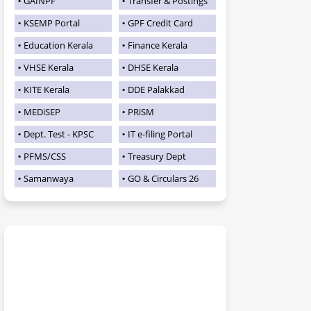
GAINPF
Transfer & Postings
KSEMP Portal
GPF Credit Card
Education Kerala
Finance Kerala
VHSE Kerala
DHSE Kerala
KITE Kerala
DDE Palakkad
MEDiSEP
PRiSM
Dept. Test - KPSC
IT e-filing Portal
PFMS/CSS
Treasury Dept
Samanwaya
GO & Circulars 26