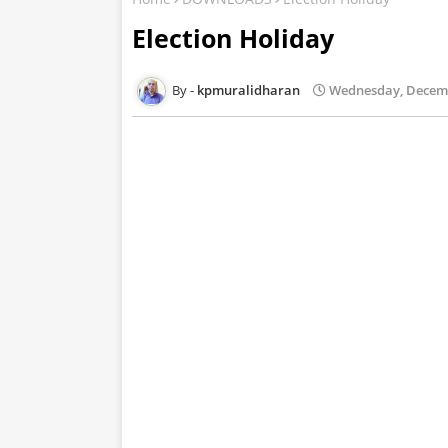
Election Holiday
kpmuralidharan
Wednesday, Decemb