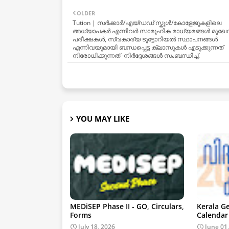
OLDER
Tution | സർക്കാർ/എയ്ഡഡ് സ്കൂൾ/കോളേജുകളിലെ
അധ്യാപകർ എന്നിവർ സാമൂഹിക മാധ്യമങ്ങൾ മുഖേ
പരീക്ഷകൾ, സ്വകാര്യ ടൂട്ടോറിയൽ സ്ഥാപനങ്ങൾ
എന്നിവയുമായി ബന്ധപ്പെട്ട ക്ലാസുകൾ എടുക്കുന്നത്
നിരോധിക്കുന്നത് -നിർദ്ദേശങ്ങൾ സംബന്ധിച്ച്.
YOU MAY LIKE
MEDiSEP Phase II - GO, Circulars,
Kerala G
Forms
Calendar
July 18, 2026
June 01