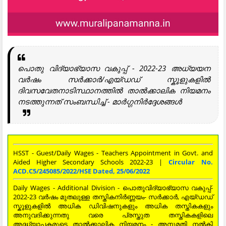
പൊതു വിദ്യാഭ്യാസ വകുപ്പ് - 2022-23 അധ്യയന
വർഷം സർക്കാർ/എയ്ഡഡ് സ്കൂളുകളിൽ
ദിവസവേതനാടിസ്ഥാനത്തിൽ താൽക്കാലിക നിയമനം
നടത്തുന്നത് സംബന്ധിച്ച് - മാർഗ്ഗനിർദ്ദേശങ്ങൾ
HSST - Guest/Daily Wages - Teachers Appointment in Govt. and
Aided Higher Secondary Schools 2022-23 |
Circular No.
ACD.C5/245085/2022/HSE Dated, 25/06/2022
Daily Wages - Additional Division - പൊതുവിദ്യാഭ്യാസ വകുപ്പ്-
2022-23 വർഷം മുതലുള്ള തസ്തികനിർണ്ണയം- സർക്കാർ, എയ്ഡഡ്
സ്കൂളുകളിൽ അധിക ഡിവിഷനുകളും അധിക തസ്തികകളും
അനുവദിക്കുന്നതു വരെ പ്രസ്തുത തസ്തികകളിലെ
അദ്ധ്യാപകരുടെ താൽക്കാലിക നിയമനം - അനുമതി നൽകി