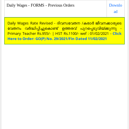
Daily Wages - FORMS - Previous Orders
Downlo
ad
Daily Wages Rate Revised - ദിവസവേതന /കരാർ ജീവനക്കാരുടെ
വേതനം വർദ്ധിപ്പിച്ചുകൊണ്ട് ഉത്തരവ് പുറപ്പെടുവിയ്ക്കുന്നു -
Primary Teacher Rs.955/- | HST Rs.1100/- wef : 01/02/2021 -
Click
Here to Order: GO(P) No. 29/2021/Fin Dated 11/02/2021