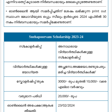
എന്നിവ തെറ്റ് കൂടാതെ നിര്‍ബന്ധമായും രേഖപ്പെടുത്തേണ്ടതാണ്.
• ഓണ്‍ലൈന്‍ ആയി സമര്‍പ്പിച്ചതിന് ശേഷം ലഭിക്കുന്ന print out
സ്ഥാപന മേധാവിയുടെ ഒപ്പും സീലും ഉള്‍പ്പെടെ 2024 ഏപ്രിൽ 30
നകം നിര്‍ബന്ധമായും സമര്‍പ്പിക്കേണ്ടതാണ്.
Snehapoorvam Scholarship 2023-24
സ്‌കോളർഷിപ്പ്
അനാഥരായ
വിദ്യാർത്ഥികൾക്കുള്ള
സ്‌കോളർഷിപ്പ്
വിദ്യാർത്ഥികൾക്കുള്ള
അച്ഛനോ,അമ്മയോ,രണ്ടുപേരും
യോഗ്യത
മരിച്ച വിദ്യാർത്ഥികൾക്ക്
സ്കോളർഷിപ്പ് തുക
3000/- രൂപ മുതൽ 10,000/- വരെ
എല്ലാ വർഷവും
വരുമാന പരിധി
20,000/- രൂപ
ഓൺലൈൻ അപേക്ഷ (ആരംഭ
23/02/2024
തീയതി)