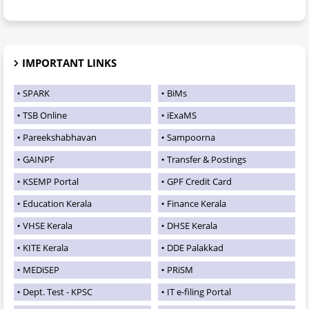
IMPORTANT LINKS
SPARK
BiMs
TSB Online
iExaMS
Pareekshabhavan
Sampoorna
GAINPF
Transfer & Postings
KSEMP Portal
GPF Credit Card
Education Kerala
Finance Kerala
VHSE Kerala
DHSE Kerala
KITE Kerala
DDE Palakkad
MEDiSEP
PRiSM
Dept. Test - KPSC
IT e-filing Portal