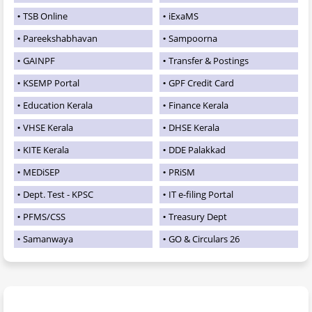
TSB Online
iExaMS
Pareekshabhavan
Sampoorna
GAINPF
Transfer & Postings
KSEMP Portal
GPF Credit Card
Education Kerala
Finance Kerala
VHSE Kerala
DHSE Kerala
KITE Kerala
DDE Palakkad
MEDiSEP
PRiSM
Dept. Test - KPSC
IT e-filing Portal
PFMS/CSS
Treasury Dept
Samanwaya
GO & Circulars 26