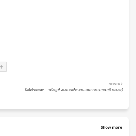
NEWER
Kalolsavam - സ്‌കൂൾ കലോൽസവം ഹൈടെക്കാക്കി കൈറ്റ്
Show more