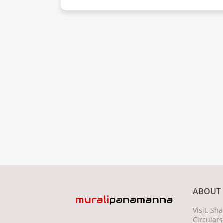
ABOUT 
Visit, S
Circulars