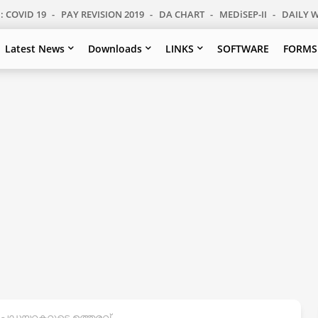
: COVID 19
PAY REVISION 2019
DA CHART
MEDiSEP-II
DAILY 
Latest News
Downloads
LINKS
SOFTWARE
FORMS
പഡയറക്ടറുടെ ഉത്തരവ്