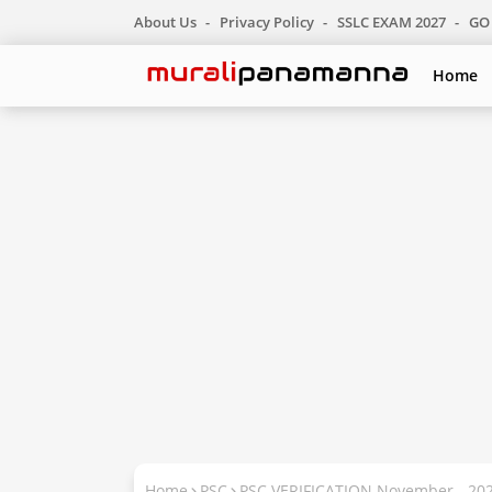
About Us
Privacy Policy
SSLC EXAM 2027
GO 
Home
Home
PSC
PSC VERIFICATION November - 20