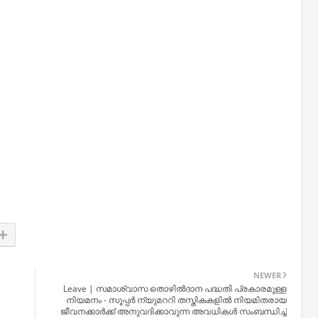
NEWER
Leave | സമാശ്വാസ തൊഴിൽദാന പദ്ധതി പ്രകാരമുള്ള
നിയമനം - സൂപ്പർ ന്യുമററി തസ്തികകളിൽ നിയമിതരായ
ജീവനക്കാർക്ക് അനുവദിക്കാവുന്ന അവധികൾ സംബന്ധിച്ച്