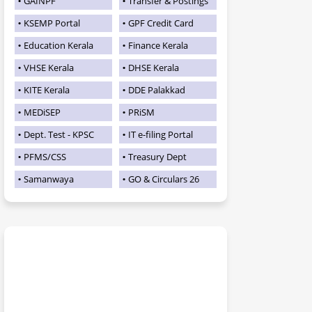
GAINPF
Transfer & Postings
KSEMP Portal
GPF Credit Card
Education Kerala
Finance Kerala
VHSE Kerala
DHSE Kerala
KITE Kerala
DDE Palakkad
MEDiSEP
PRiSM
Dept. Test - KPSC
IT e-filing Portal
PFMS/CSS
Treasury Dept
Samanwaya
GO & Circulars 26