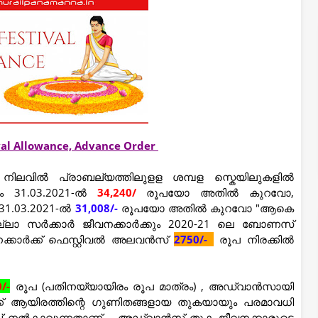
ival Allowance, Advance Order
നിലവിൽ പ്രാബല്യത്തിലുളള ശമ്പള സ്കെയിലുകളിൽ
ഷം 31.03.2021-ൽ
34,240/
രൂപയോ അതിൽ കുറവോ,
 31.03.2021-ൽ
31,008/-
രൂപയോ അതിൽ കുറവോ "ആകെ
എല്ലാ സർക്കാർ ജീവനക്കാർക്കും 2020-21 ലെ ബോണസ്
്കാര്‍ക്ക് ഫെസ്റ്റിവല്‍ അലവന്‍സ്
2750/-
രൂപ നിരക്കിൽ
/-
രൂപ (പതിനയ്യായിരം രൂപ മാത്രം) , അഡ്വാൻസായി
ക് ആയിരത്തിന്റെ ഗുണിതങ്ങളായ തുകയായും പരമാവധി
ിച്ച് നൽകാവുന്നതാണ്. - അഡ്വാൻസ് തുക ജീവനക്കാരുടെ