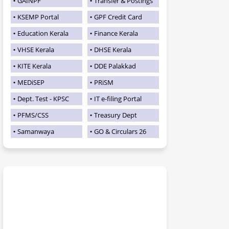
GAINPF
Transfer & Postings
KSEMP Portal
GPF Credit Card
Education Kerala
Finance Kerala
VHSE Kerala
DHSE Kerala
KITE Kerala
DDE Palakkad
MEDiSEP
PRiSM
Dept. Test - KPSC
IT e-filing Portal
PFMS/CSS
Treasury Dept
Samanwaya
GO & Circulars 26