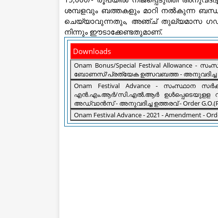
ശമ്പളവും ബത്തകളും മാറി നൽകുന്ന ബന്ധപ്
ചെയ്യാവുന്നതും, അഞ്ച് തുല്യമാസ ഗഡ
നിന്നും ഈടാക്കേണ്ടതുമാണ്.
Downloads
Onam Bonus/Special Festival Allowance - സ
ബോണസ്/പ്രത്യേക ഉത്സവബത്ത - അനുവദിച്ച - ഉത്ത
Onam Festival Advance - സംസ്ഥാന സർക്കാ
എൻ.എം.ആർ/സി.എൽ.ആർ ഉൾപ്പെടെയുളള വിവിധ വിഭാഗങ്ങളിൽപ്പെട്ട ജീവനക്കാർക്കും 20
അഡ്വാൻസ് - അനുവദിച്ച ഉത്തരവ് - Order G.O.(P)
Onam Festival Advance - 2021 - Amendment - Ord