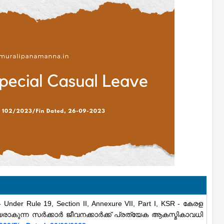
 Under Rule 19, Section II, Annexure VII, Part I, KSR - കേരള
രാകുന്ന സർക്കാർ ജീവനക്കാർക്ക് പ്രത്യേക ആകസ്മികാവധി