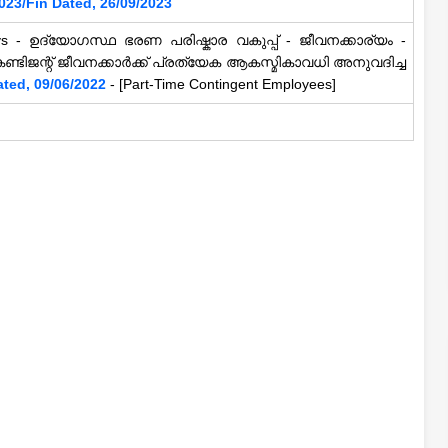
23/Fin Dated, 26/09/2023
ays - ഉദ്യോഗസ്ഥ ഭരണ പരിഷ്കാര വകുപ്പ് - ജീവനക്കാര്യം -
്ടിജന്റ് ജീവനക്കാർക്ക് പ്രത്യേക ആകസ്മികാവധി അനുവദിച്ച
ted, 09/06/2022
- [Part-Time Contingent Employees]