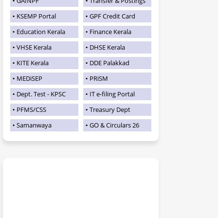
GAINPF
Transfer & Postings
KSEMP Portal
GPF Credit Card
Education Kerala
Finance Kerala
VHSE Kerala
DHSE Kerala
KITE Kerala
DDE Palakkad
MEDiSEP
PRiSM
Dept. Test - KPSC
IT e-filing Portal
PFMS/CSS
Treasury Dept
Samanwaya
GO & Circulars 26