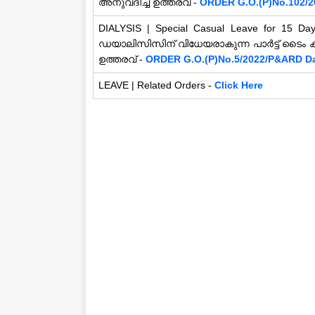
അനുവദിച്ച ഉത്തരവ് -
ORDER G.O.(P)No.102/20
DIALYSIS | Special Casual Leave for 15 D
ഡയാലിസിസിന് വിധേയരാകുന്ന പാർട്ട് ടൈം കണ
ഉത്തരവ് -
ORDER G.O.(P)No.5/2022/P&ARD Da
LEAVE | Related Orders -
Click Here