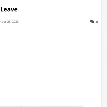
 Leave
ber 28, 2023
0