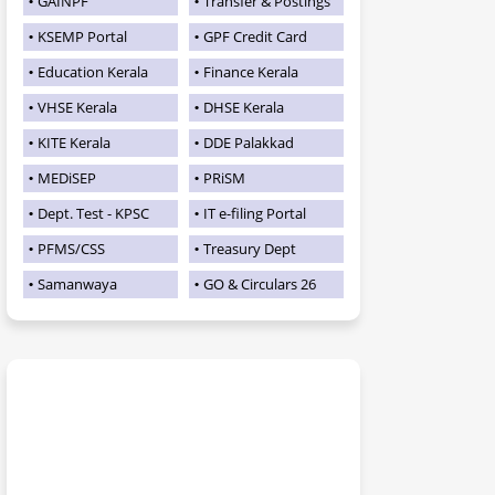
GAINPF
Transfer & Postings
KSEMP Portal
GPF Credit Card
Education Kerala
Finance Kerala
VHSE Kerala
DHSE Kerala
KITE Kerala
DDE Palakkad
MEDiSEP
PRiSM
Dept. Test - KPSC
IT e-filing Portal
PFMS/CSS
Treasury Dept
Samanwaya
GO & Circulars 26