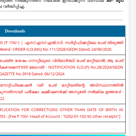
 തിരുത്തി നൽകുന്നതിന് നിലവിൽ ഈടാക്കുന്ന ഫീസായ
30/- രൂപ
വർദ്ധിപ്പിച്ചു.
Downloads
150/-) | എസ്‌.എസ്‌.എല്‍.സി. സര്‍ട്ടിഫിക്കറ്റിലെ പേര്‌ തിരുത്തി
 ഉത്തരവ്‌ - ORDER G.O.(Ms) No.111/2026/GEDN Dated, 24/06/2026
െയ്ത ശേഷം ഗസറ്റിലൂടെ വിദ്യാർത്ഥി പേര് മാറ്റിയാൽ, ആ പേര്
നൽകണമെന്ന് KER ഭേദഗതി - NOTIFICATION G.O.(P) No.28/2024/GEDN
 GAZETTE No.3918 Dated, 06/12/2024
ടിഫിക്കേഷന്‍ വഴി പേര് മാറ്റിയതിന്റെ അടിസ്ഥാനത്തില്‍
ുന്നതിനായി പരീക്ഷാ കമ്മീഷണര്‍ക്ക് അനുമതി നല്‍കിയ ഉത്തരവ് -
022
- APPLICATION FOR CORRECTIONS OTHER THAN DATE OF BIRTH IN
[Fee ₹ 150/- Head of Account : "0202-01-102-92 other receipts"]