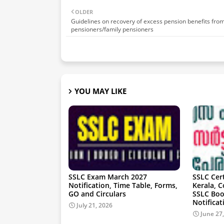
OLDER
Guidelines on recovery of excess pension benefits fro
pensioners/family pensioners
YOU MAY LIKE
SSLC Exam March 2027
SSLC Cer
Notification, Time Table, Forms,
Kerala, 
GO and Circulars
SSLC Boo
Notificat
July 21, 2026
June 27