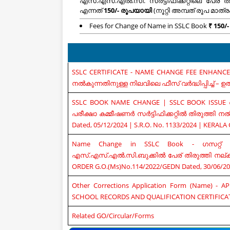
എസ്.എസ്.എൽ.സി. സർട്ടിഫിക്കറ്റിലെ പേര്
എന്നത്
150/- രൂപയായി
(നൂറ്റി അമ്പത് രൂപ മാത്രം) 
Fees for Change of Name in SSLC Book
₹ 150/-
SSLC CERTIFICATE - NAME CHANGE FEE ENHANCED (₹ 
നല്‍കുന്നതിനുള്ള നിലവിലെ ഫീസ്‌ വര്‍ദ്ധിപ്പിച്ച്‌ –
SSLC BOOK NAME CHANGE | SSLC BOOK ISSUE ച
പരീക്ഷാ കമ്മീഷണര്‍ സർട്ടിഫിക്കറ്റിൽ തിരുത്തി 
Dated, 05/12/2024 | S.R.O. No. 1133/2024 | KERALA
Name Change in SSLC Book - ഗസറ്റ് നോട്
എസ്.എസ്.എല്‍.സി.ബുക്കില്‍ പേര് തിരുത്തി നല്ക
ORDER G.O.(Ms)No.114/2022/GEDN Dated, 30/06/2
Other Corrections Application Form (Name) 
SCHOOL RECORDS AND QUALIFICATION CERTIFICATES - 
Related GO/Circular/Forms