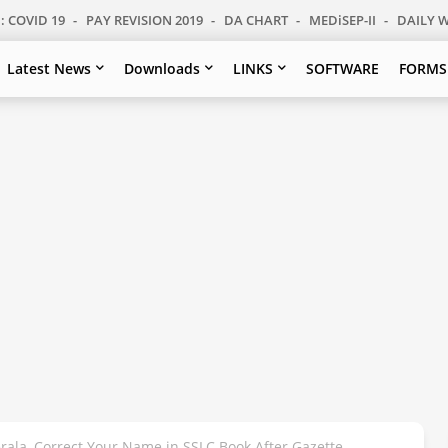
: COVID 19
PAY REVISION 2019
DA CHART
MEDiSEP-II
DAILY 
Latest News
Downloads
LINKS
SOFTWARE
FORMS
rala, Correct Your Name in SSLC Book After Gazette