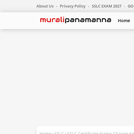
About Us
Privacy Policy
SSLC EXAM 2027
GO 
Home
Home
SSLC
SSLC Certificate Name Change Ke