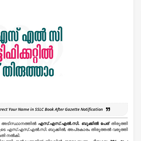
rect Your Name in SSLC Book After Gazette Notification
്റെ അടിസ്ഥാനത്തിൽ
എസ്.എസ്.എൽ.സി. ബുക്കിൽ പേര്
തിരുത്തി
രുടെ എസ്.എസ്.എൽ.സി. ബുക്കിൽ, അപ്രകാരം തിരുത്തൽ വരുത്തി
മതി നൽകി.