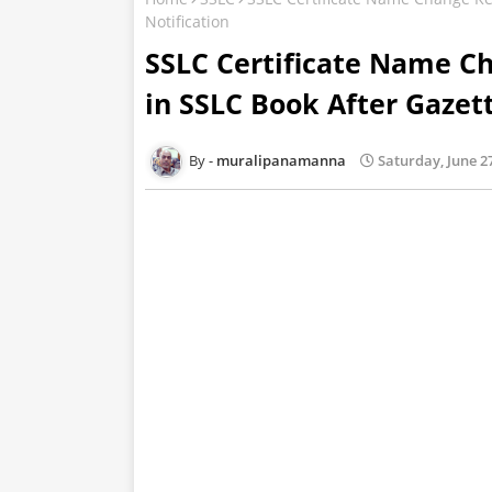
Notification
SSLC Certificate Name C
in SSLC Book After Gazett
muralipanamanna
Saturday, June 2